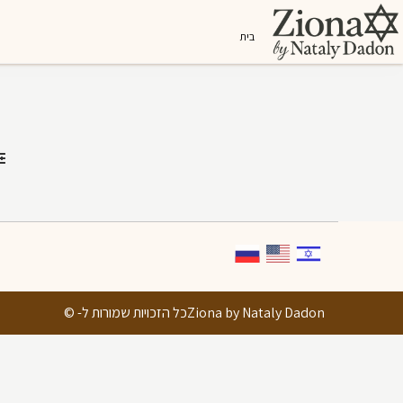
בית
Ziona by Nataly Dadonכל הזכויות שמורות ל- ©