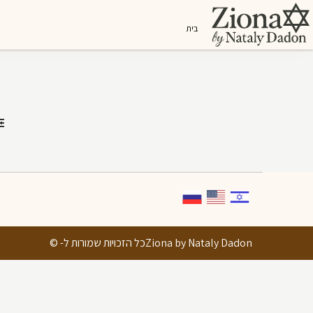
בית
Ziona by Nataly Dadonכל הזכויות שמורות ל- ©