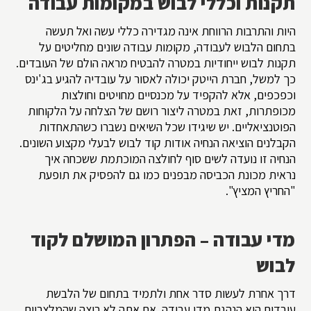
תקנות וכללי לבוש במקומות עבודה
היות והתרבות הרווחת אינה מגדירה כללי עשה ואל תעשה
בתחום הלבוש לעבודה, מקומות עבודה שונים מחליטים על
תקנות לבוש ייחודיות במטרה להבטיח מראה הולם של העובדים.
כך למשל, חברת הייטק יכולה לאסור על עובדיה להגיע בג'ינס
וכפכפים, אלא להקפיד על מכנסיים מחויטים וחולצות
מכופתרות, זאת במטרה ליצור רושם של הצלחה על הלקוחות
הפוטנציאליים. יש שיגידו שכל השיאים נשברו כשהתאחדות
הקבלנים הוציאה הנחיה אודות קוד לבוש לבעלי מקצוע השונים.
הנחיה זו נועדה לשים סוף לחולצה המוכתמת ששכחה איך
נראית מכונת הכביסה מבפנים כמו גם להפסיק את תופעת
"החריץ המציץ".
מדי עבודה – הפתרון המושלם לקוד
לבוש
דרך אחרת לעשות סדר אחת ולתמיד בתחום של הלבשת
עובדים היא הנהגת מדי עבודה. אם אתה לא רוצה שהמלצריות