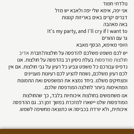
נולדתי חמוד
אני יפה, אימא שלי יפה ולאבא יש מזל
דברים יקרים באים באריזות קטנות
באה מאהבה
It's my party, and I'll cry if I want to
גר עם ההורים
היופי מאימא, הכסף מאבא
יש לכם משפט משלכם להדפסה על חולצות?חברת
אדיב
חולצות מודפסות
בעלת ניסיון רב בהדפסה על חולצות. אנו
נדפיס עבורכם כל משפט ונביע כל רעיון על גבי חולצות. אם אין
לכם רעיון משלכם, נשמח להציע לכם רעיונות מעניינים
ומצחיקים משלנו. ביחד נמצא את המשפטים ואת התמונות
המתאימות ביותר לחולצה המודפסת שלכם.
אנו משתמשים בחולצות איכותיות בלבד, כך שהחולצות
המודפסות שלנו יישארו למזכרת במשך זמן רב. גם ההדפסה
איכותית, ולא יורדת בכביסה או כתוצאה מחשיפה לשמש.