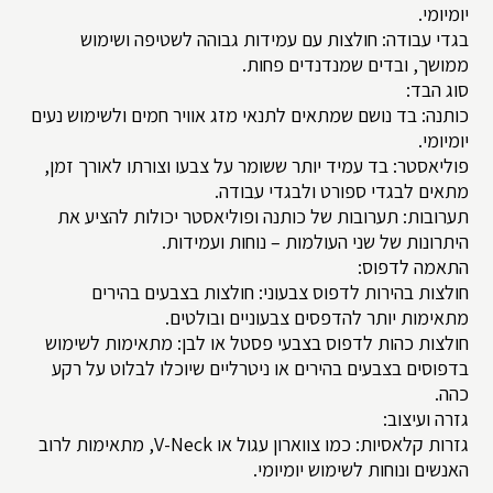
יומיומי.
בגדי עבודה: חולצות עם עמידות גבוהה לשטיפה ושימוש
ממושך, ובדים שמנדנדים פחות.
סוג הבד:
כותנה: בד נושם שמתאים לתנאי מזג אוויר חמים ולשימוש נעים
יומיומי.
פוליאסטר: בד עמיד יותר ששומר על צבעו וצורתו לאורך זמן,
מתאים לבגדי ספורט ולבגדי עבודה.
תערובות: תערובות של כותנה ופוליאסטר יכולות להציע את
היתרונות של שני העולמות – נוחות ועמידות.
התאמה לדפוס:
חולצות בהירות לדפוס צבעוני: חולצות בצבעים בהירים
מתאימות יותר להדפסים צבעוניים ובולטים.
חולצות כהות לדפוס בצבעי פסטל או לבן: מתאימות לשימוש
בדפוסים בצבעים בהירים או ניטרליים שיוכלו לבלוט על רקע
כהה.
גזרה ועיצוב:
גזרות קלאסיות: כמו צווארון עגול או V-Neck, מתאימות לרוב
האנשים ונוחות לשימוש יומיומי.